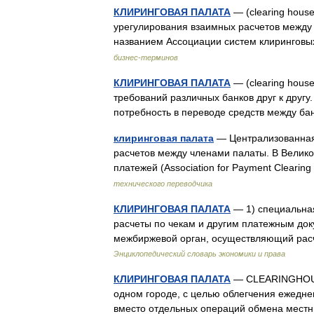
КЛИРИНГОВАЯ ПАЛАТА
— (clearing hous
урегулирования взаимных расчетов между
названием Ассоциации систем клиринговых
бизнес-терминов
КЛИРИНГОВАЯ ПАЛАТА
— (clearing hous
требований различных банков друг к другу
потребность в переводе средств между б
клиринговая палата
— Централизованная
расчетов между членами палаты. В Велик
платежей (Association for Payment Cleari
технического переводчика
КЛИРИНГОВАЯ ПАЛАТА
— 1) специальна
расчеты по чекам и другим платежным док
межбиржевой орган, осуществляющий рас
Энциклопедический словарь экономики и права
КЛИРИНГОВАЯ ПАЛАТА
— СLEARINGHOUS
одном городе, с целью облегчения ежедне
вместо отдельных операций обмена мест