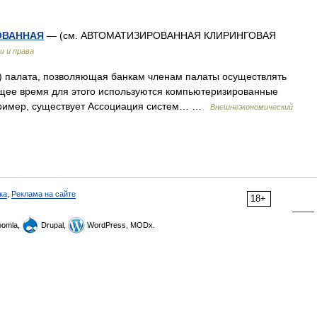
ОВАННАЯ
— (см. АВТОМАТИЗИРОВАННАЯ КЛИРИНГОВАЯ
и и права
e) палата, позволяющая банкам членам палаты осуществлять
ящее время для этого используются компьютеризированные
апример, существует Ассоциация систем… …
Внешнеэкономический
ка
,
Реклама на сайте
18+
omla,
Drupal,
WordPress, MODx.