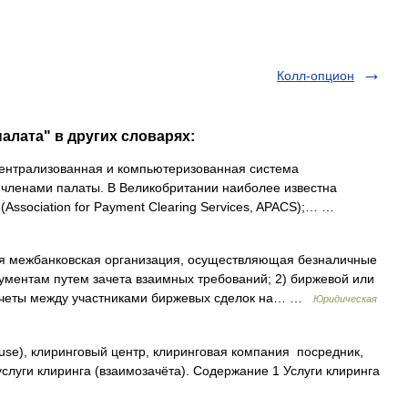
Колл-опцион
алата" в других словарях:
Централизованная и компьютеризованная система
 членами палаты. В Великобритании наиболее известна
Association for Payment Clearing Services, APACS);… …
я межбанковская организация, осуществляющая безналичные
ументам путем зачета взаимных требований; 2) биржевой или
счеты между участниками биржевых сделок на… …
Юридическая
ouse), клиринговый центр, клиринговая компания посредник,
луги клиринга (взаимозачёта). Содержание 1 Услуги клиринга