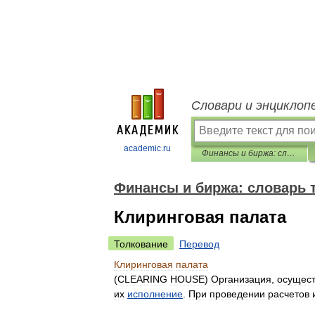
Словари и энциклоп
academic.ru
Финансы и биржа: словарь терминов
Финансы и биржа: словарь 
Клиринговая палата
Толкование
Перевод
Клиринговая
палата
(
CLEARING
HOUSE
)
Организация
,
осущес
их
исполнение
.
При
проведении
расчетов