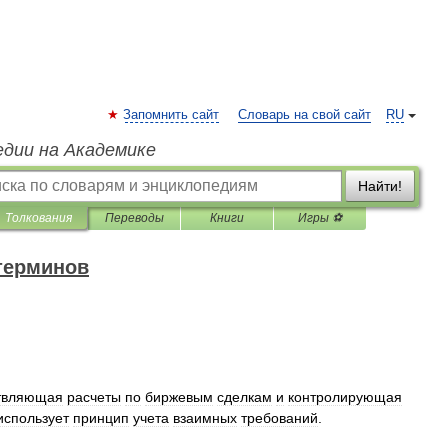
Запомнить сайт
Словарь на свой сайт
RU
едии на Академике
Найти!
Толкования
Переводы
Книги
Игры ⚽
терминов
твляющая
расчеты
по
биржевым
сделкам
и
контролирующая
использует
принцип
учета
взаимных
требований
.