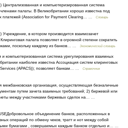
e) Централизованная и компьютеризированная система
 членами палаты. В Великобритании хорошо известна под
 платежей (Association for Payment Clearing… …
Словарь
e) Учреждение, в котором производится взаимозачет
. Клиринговая палата позволяет в огромной степени сократить
анками, поскольку каждому из банков… …
Экономический словарь
 и компьютеризованная система урегулирования взаимных
обритании наиболее известна Ассоциация систем клиринговых
ng Services (APACS)); позволяет банкам… …
Справочник
я межбанковская организация, осуществляющая безналичные
ументам путем зачета взаимных требований; 2) биржевой или
четы между участниками биржевых сделок на… …
EДобровольное объединение банков, расположенных в
вных операций по обмену чеков, тратт и нот между собой
ными бумагами , совершаемых каждым банком отдельно и… …