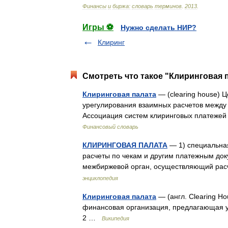
Финансы
и
биржа:
словарь
терминов
.
2013
.
Игры ⚽
Нужно сделать НИР?
Клиринг
Смотреть что такое "Клиринговая п
Клиринговая палата
— (clearing house) 
урегулирования взаимных расчетов между
Ассоциация систем клиринговых платежей (
Финансовый словарь
КЛИРИНГОВАЯ ПАЛАТА
— 1) специальна
расчеты по чекам и другим платежным док
межбиржевой орган, осуществляющий ра
энциклопедия
Клиринговая палата
— (англ. Clearing H
финансовая организация, предлагающая ус
2 …
Википедия